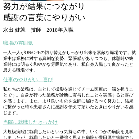
努力が結果につながり
感謝の言葉にやりがい
水出 健就 技師 2018年入職
職場の雰囲気
一人一人がON/OFFの切り替えがしっかり出来る素敵な職場です。就
業中は業務に対する真剣な姿勢、緊張感がありつつも、休憩時や終
業時には明るく和やかな雰囲気であり、私自身入職して良かったと
思える職場です。
仕事のやりがい、喜び
私たちの業務は、主として撮影を通じてチーム医療の一端を担うこ
とです。自身が行った業務が診断に寄与したことを実感すると喜び
を感じます。また、より良いものを医師に届けるべく努力し、結果
に繋がった時や患者さんに感謝を伝えて頂いたときはやりがいを感
じます。
当院に就職したきっかけ
大規模病院に就職したいという気持ちの中、いくつかの病院を見学
しましたが、就職したいと一番強く思えた病院が豊田厚生病院でし