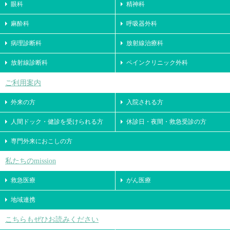
眼科
精神科
麻酔科
呼吸器外科
病理診断科
放射線治療科
放射線診断科
ペインクリニック外科
ご利用案内
外来の方
入院される方
人間ドック・健診を受けられる方
休診日・夜間・救急受診の方
専門外来におこしの方
私たちのmission
救急医療
がん医療
地域連携
こちらもぜひお読みください