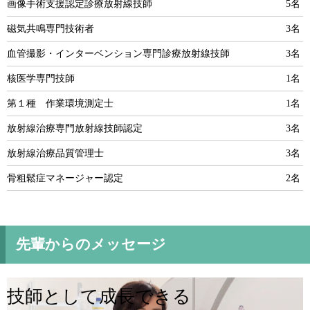
画像手術支援認定診療放射線技師
5名
磁気共鳴専門技術者
3名
血管撮影・インターベンション専門診療放射線技師
3名
核医学専門技師
1名
第１種 作業環境測定士
1名
放射線治療専門放射線技師認定
3名
放射線治療品質管理士
3名
骨粗鬆症マネージャー認定
2名
先輩からのメッセージ
技師として成長できる