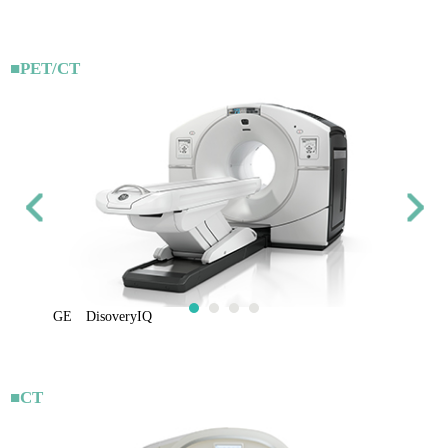
■PET/CT
GE DisoveryIQ
■CT