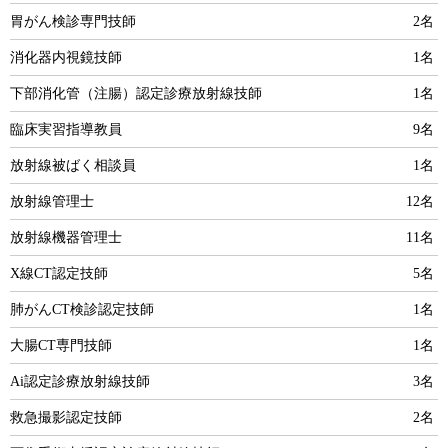
胃がん検診専門技師
2名
消化器内視鏡技師
1名
下部消化管（注腸）認定診療放射線技師
1名
臨床実習指導教員
9名
放射線被ばく相談員
1名
放射線管理士
12名
放射線機器管理士
11名
X線CT認定技師
5名
肺がんCT検診認定技師
1名
大腸CT専門技師
1名
Ai認定診療放射線技師
3名
救急撮影認定技師
2名