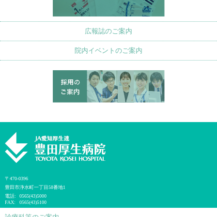
広報誌のご案内
院内イベントのご案内
〒470-0396
豊田市浄水町一丁目58番地1
電話:
0565(43)5000
FAX:
0565(43)5100