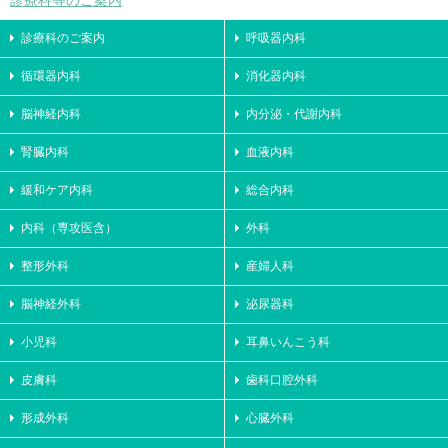
診療科等のご案内
診療科のご案内
呼吸器内科
循環器内科
消化器内科
脳神経内科
内分泌・代謝内科
腎臓内科
血液内科
緩和ケア内科
総合内科
内科（専攻医含）
外科
整形外科
産婦人科
脳神経外科
泌尿器科
小児科
耳鼻いんこう科
皮膚科
歯科口腔外科
形成外科
心臓外科