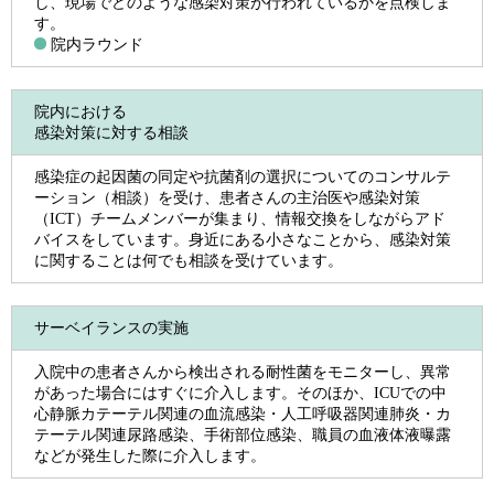
し、現場でどのような感染対策が行われているかを点検しま
す。
院内ラウンド
院内における
感染対策に対する相談
感染症の起因菌の同定や抗菌剤の選択についてのコンサルテ
ーション（相談）を受け、患者さんの主治医や感染対策
（ICT）チームメンバーが集まり、情報交換をしながらアド
バイスをしています。身近にある小さなことから、感染対策
に関することは何でも相談を受けています。
サーベイランスの実施
入院中の患者さんから検出される耐性菌をモニターし、異常
があった場合にはすぐに介入します。そのほか、ICUでの中
心静脈カテーテル関連の血流感染・人工呼吸器関連肺炎・カ
テーテル関連尿路感染、手術部位感染、職員の血液体液曝露
などが発生した際に介入します。