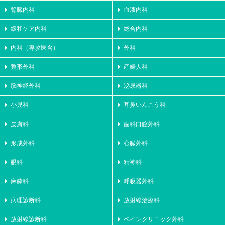
腎臓内科
血液内科
緩和ケア内科
総合内科
内科（専攻医含）
外科
整形外科
産婦人科
脳神経外科
泌尿器科
小児科
耳鼻いんこう科
皮膚科
歯科口腔外科
形成外科
心臓外科
眼科
精神科
麻酔科
呼吸器外科
病理診断科
放射線治療科
放射線診断科
ペインクリニック外科