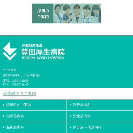
〒470-0396
豊田市浄水町一丁目58番地1
電話:
0565(43)5000
FAX:
0565(43)5100
診療科等のご案内
診療科のご案内
呼吸器内科
循環器内科
消化器内科
脳神経内科
内分泌・代謝内科